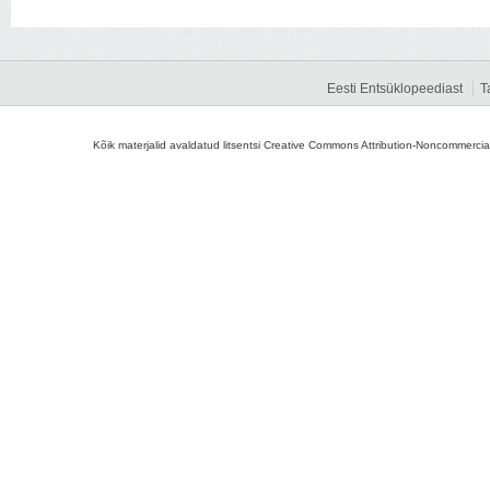
Eesti Entsüklopeediast
T
Kõik materjalid avaldatud litsentsi Creative Commons Attribution-Noncommercial-S