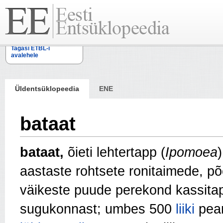
Tagasi ETBL-i
avalehele
Üldentsüklopeedia
ENE
bataat
bataat,
õieti lehtertapp (
Ipomoea
aastaste rohtsete ronitaimede, põ
väikeste puude perekond kassitap
sugukonnast; umbes 500
liiki
pea