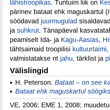
lähistroopikas
. Tuntuim liik on
Kes
pärinev bataat ehk maguskartul (
söödavad
juurmugulad
sisaldava
ja
suhkrut
. Tänapäeval kasvatata
peamiselt Ida- ja
Kagu-Aasias
,
Hi
tähtsaimaid troopilisi
kultuurtaimi
,
valmistatakse nt
jahu
, tärklist ja
pi
Välislingid
H. Peterson.
Bataat – on see ka
Bataat ehk maguskartul söögiks 
VE, 2006; EME 1, 2008; muudetu