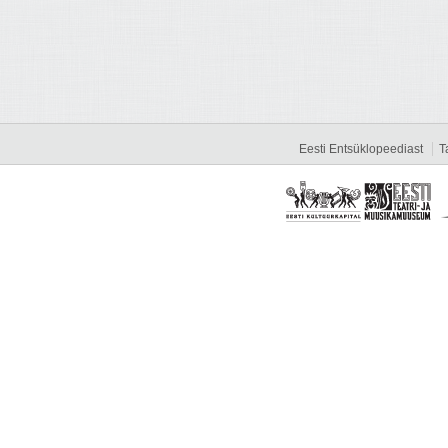
Eesti Entsüklopeediast
T