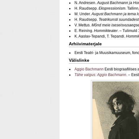
N. Andresen.
August Bachmann ja Ho
H. Raudsepp.
Ekspressionism
. Talli
M. Under.
August Bachmann ja tema 
H. Raudsepp.
Teatrikunsti suundadest 
V. Mettus.
Mõnd meie iseseisvusaegse
E. Reining.
Hommikteater
. – Tulimuld
K. Aaslav-Tepandi, T. Tepandi.
Hommikt
Arhiivimaterjale
Eesti Teatri- ja Muusikamuuseum, fon
Välislinke
Aggio Bachmann
Eesti biograafilises
Tähe valgus: Aggio Bachmann.
– Eest