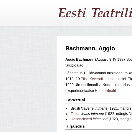
Bachmann, Aggio
Aggio
Bachmann (
August; 3. IV 1897 So
talupidajad.
Lõpetas 1913 Järvakandi ministeeriumiko
1918–19
Elise Kevendi
teatrikursustel. 
1920 Üle-eestimaalise Noorproletaarlaste 
eksperimentaalse
Hommikteatri
.
Lavastusi
Brusti
Igavene inimene
(1921, mängis
Tolleri
Mass-inimene
(1922, mängis N
Hasencleveri
Inimesed
(1923, mängis 
Kirjandus