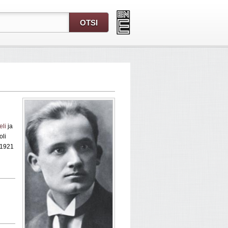
eli
ja
oli
s 1921