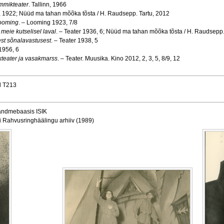
mmikteater
. Tallinn, 1966
nn, 1922; Nüüd ma tahan mõõka tõsta / H. Raudsepp. Tartu, 2012
looming
. – Looming 1923, 7/8
meie kutselisel laval
. – Teater 1936, 6; Nüüd ma tahan mõõka tõsta / H. Raudsepp.
st sõnalavastusest
. – Teater 1938, 5
 1956, 6
eater ja vasakmarss
. – Teater. Muusika. Kino 2012, 2, 3, 5, 8/9, 12
d T213
 andmebaasis ISIK
i Rahvusringhäälingu arhiiv (1989)