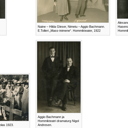
Alexan
Naine – Hilda Gleser, Nimetu – Aggio Bachmann.
Hasencl
E.Tolleri „Mass-inimene“. Hommikteater, 1922
Hommik
Aggio Bachmann ja
Hommikteatri dramaturg Nigol
las 1923.
Andresen.