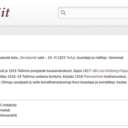
oaluste küla,
Järvakandi
vald – 19. VI 1923
Tartu
), lavastaja ja näitleja. Vanemad
oli ja 1916 Tallinna poeglaste kaubanduskooli, õppis 1917–18
Lulu Kitzberg-Papp
Töötas 1916–19 Tallinna sadama kontoris, kirjutas 1918
Päevalehele
teatriarvustusi, 
Ühingu asutajaid ja selle kunstiharrastusringi Keul lavastaja ja esinäitleja. Asuta
 Cordatust)
imetut)
Alexandrit)