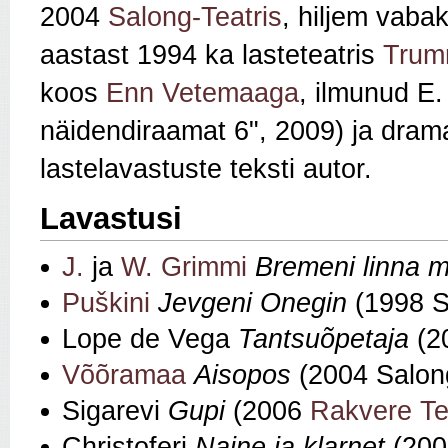
2004
Salong-Teatris
, hiljem vaba
aastast 1994 ka lasteteatris
Tru
koos
Enn Vetemaaga
, ilmunud E
näidendiraamat 6", 2009) ja dram
lastelavastuste teksti autor.
Lavastusi
J.
ja
W. Grimmi
Bremeni linna 
Puškini
Jevgeni Onegin
(1998 S
Lope de Vega
Tantsuõpetaja
(20
Võõramaa
Aisopos
(2004 Salong
Sigarevi
Gupi
(2006
Rakvere Te
Christoferi
Naine ja klarnet
(2008