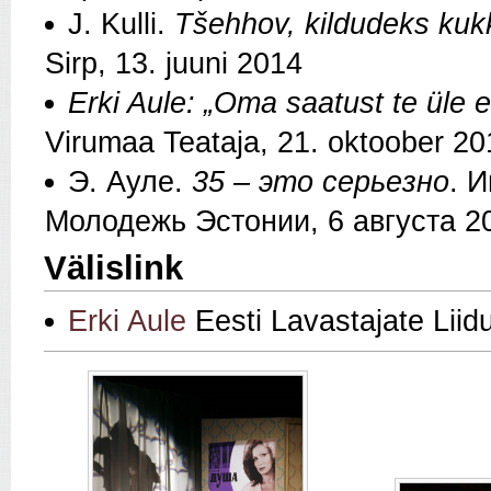
J. Kulli.
Tšehhov, kildudeks kuk
Sirp, 13. juuni 2014
Erki Aule: „Oma saatust te üle e
Virumaa Teataja, 21. oktoober 20
Э. Ауле.
35 – это серьезно
. 
Молодежь Эстонии, 6 августа 2
Välislink
Erki Aule
Eesti Lavastajate Liid