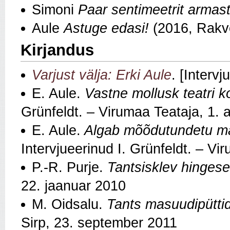
Simoni
Paar sentimeetrit armas
Aule
Astuge edasi!
(2016, Rakve
Kirjandus
Varjust välja: Erki Aule
. [Intervj
E. Aule.
Vastne mollusk teatri k
Grünfeldt. – Virumaa Teataja, 1. a
E. Aule.
Algab mõõdutundetu m
Intervjueerinud I. Grünfeldt. – V
P.-R. Purje.
Tantsisklev hinges
22. jaanuar 2010
M. Oidsalu.
Tants masuudipütti
Sirp, 23. september 2011