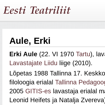
Aule, Erki
Erki Aule
(22. VI 1970
Tartu
), la
Lavastajate Liidu
liige (2010).
Lõpetas 1988 Tallinna 17. Keskkoo
filoloogia erialal
Tallinna Pedagoog
2005
GITIS-es
lavastaja erialal m
Leonid Heifets ja Natalja Zverev