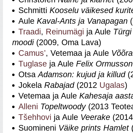
Schmitti
Kooselu väikesed kurit
Aule
Kaval-Ants ja Vanapagan
(
Traadi
,
Reinumägi
ja Aule
Türgi
moodi
(2009, Oma Lava)
Camus’
, Vetemaa ja Aule
Võõra
Tuglase
ja Aule
Felix Ormusson
Otsa
Adamson: kujud ja killud
(
Jokela
Rabajad
(2012
Ugalas
)
Vetemaa ja Aule
Kahesaja aast
Alleni
Topeltwoody
(2013 Teotea
Tšehhovi
ja Aule
Veerake
(2014
Suomineni
Väike prints Hamlet