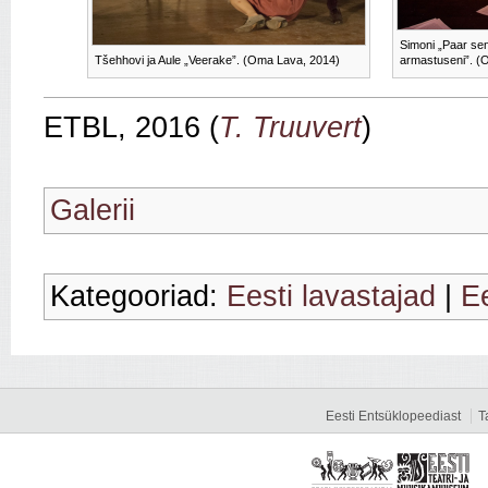
Simoni „Paar sen
Tšehhovi ja Aule „Veerake”. (Oma Lava, 2014)
armastuseni”. (
ETBL, 2016 (
T. Truuvert
)
Galerii
Kategooriad:
Eesti lavastajad
|
Ee
Eesti Entsüklopeediast
T