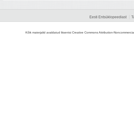
Eesti Entsüklopeediast
T
Kõik materjalid avaldatud litsentsi Creative Commons Attribution-Noncommercial-S