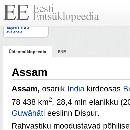
Tagasi ETBL-i
avalehele
Üldentsüklopeedia
ENE
Assam
Assam,
osariik
India
kirdeosas
B
2
78 438 km
, 28,4 mln elanikku (2
Guwāhāti
eeslinn Dispur.
Rahvastiku moodustavad põhilise