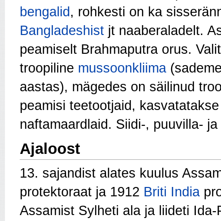
bengalid
, rohkesti on ka sisserän
Bangladeshist
jt naaberaladelt. A
peamiselt Brahmaputra orus. Valit
troopiline
mussoonkliima
(sademe
aastas), mägedes on säilinud troo
peamisi teetootjaid, kasvatataks
naftamaardlaid. Siidi-, puuvilla- j
Ajaloost
13. sajandist alates kuulus Assa
protektoraat ja 1912
Briti India
pro
Assamist Sylheti ala ja liideti Id