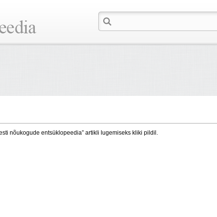
esti nõukogude entsüklopeedia” artikli lugemiseks kliki pildil.