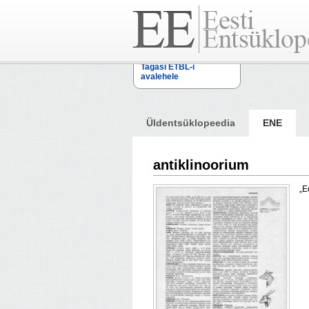
Tagasi ETBL-i
avalehele
Üldentsüklopeedia
ENE
antiklinoorium
„E