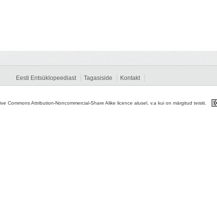
Eesti Entsüklopeediast
Tagasiside
Kontakt
tive Commons Attribution-Noncommercial-Share Alike licence alusel, v.a kui on märgitud teisiti.