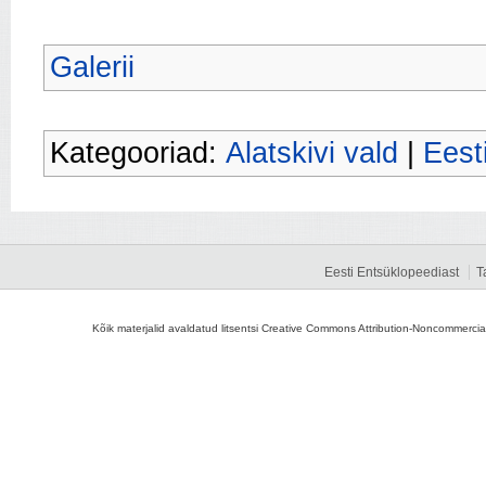
Galerii
Kategooriad:
Alatskivi vald
|
Eest
Eesti Entsüklopeediast
T
Kõik materjalid avaldatud litsentsi Creative Commons Attribution-Noncommercial-S