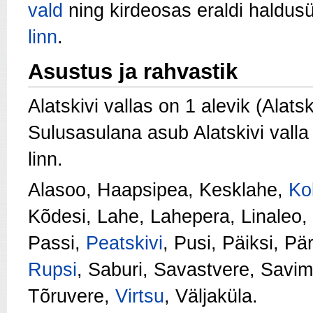
vald
ning kirdeosas eraldi haldu
linn
.
Asustus ja rahvastik
Alatskivi vallas on 1 alevik (Alatsk
Sulusasulana asub Alatskivi valla 
linn.
Alasoo, Haapsipea, Kesklahe,
Ko
Kõdesi, Lahe, Lahepera, Linaleo,
Passi,
Peatskivi
, Pusi, Päiksi, Pä
Rupsi
, Saburi, Savastvere, Sav
Tõruvere,
Virtsu
, Väljaküla.