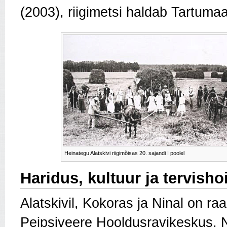
(2003), riigimetsi haldab Tartuma
Heinategu Alatskivi riigimõisas 20. sajandi I poolel
Haridus, kultuur ja tervisho
Alatskivil, Kokoras ja Ninal on r
Peipsiveere Hooldusravikeskus.