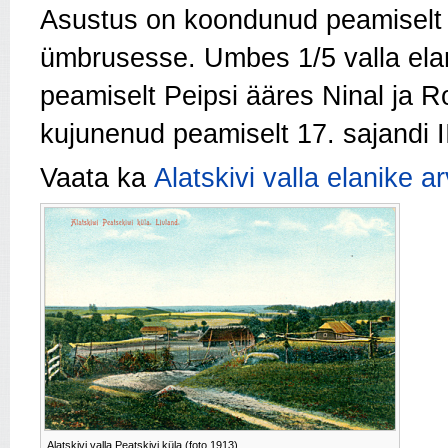
Asustus on koondunud peamiselt v
ümbrusesse. Umbes 1/5 valla ela
peamiselt Peipsi ääres Ninal ja R
kujunenud peamiselt 17. sajandi II
Vaata ka
Alatskivi valla elanike ar
Alatskivi valla Peatskivi küla (foto 1913)