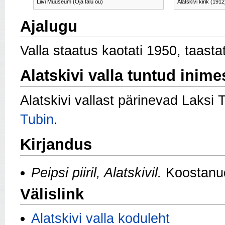
Liivi Muuseum (Oja talu õu)
Alatskivi kirik (1912
Ajalugu
Valla staatus kaotati 1950, taasta
Alatskivi valla tuntud inime
Alatskivi vallast pärinevad Laksi 
Tubin
.
Kirjandus
Peipsi piiril, Alatskivil.
Koostanud
Välislink
Alatskivi valla koduleht