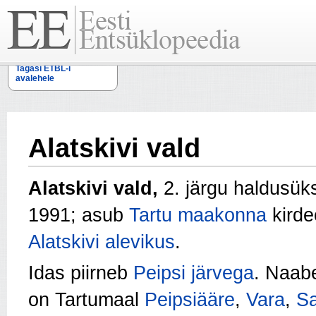
Tagasi ETBL-i
avalehele
Alatskivi vald
Alatskivi vald,
2. järgu haldusüks
1991; asub
Tartu maakonna
kirde
Alatskivi alevikus
.
Idas piirneb
Peipsi järvega
. Naab
on Tartumaal
Peipsiääre
,
Vara
,
S