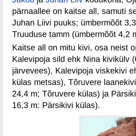
pärnaallee on kaitse all, samuti 
Juhan Liivi puuks; ümbermõõt 3,3 
Truuduse tamm (ümbermõõt 4,2 m
Kaitse all on mitu kivi, osa neist
Kalevipoja sild ehk Nina kivikülv 
järvevees), Kalevipoja viskekivi 
külas metsas), Tõruvere laanekivi
24,4 m; Tõruvere külas) ja Pärsik
16,3 m: Pärsikivi külas).