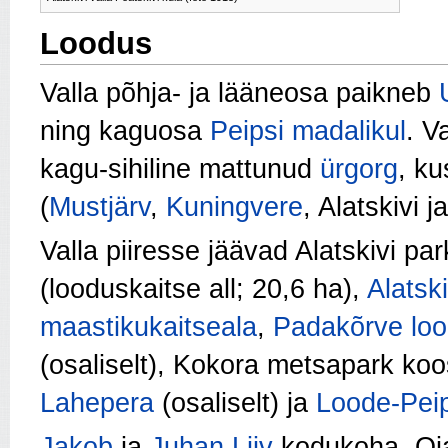
Loodus
Valla põhja- ja lääneosa paikneb
ning kaguosa
Peipsi madalikul
. V
kagu-sihiline mattunud
ürgorg
, ku
(
Mustjärv
,
Kuningvere
, Alatskivi j
Valla piiresse jäävad Alatskivi pa
(looduskaitse all; 20,6 ha),
Alatski
maastikukaitseala
,
Padakõrve loo
(osaliselt), Kokora metsapark ko
Lahepera
(osaliselt) ja
Loode-Peip
Jakob
ja
Juhan Liiv
kodukoha, Oja