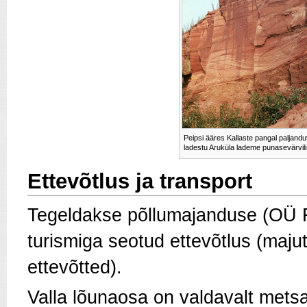
Peipsi ääres Kallaste pangal paljand
ladestu Aruküla lademe punasevärvilis
Ettevõtlus ja transport
Tegeldakse põllumajanduse (OÜ F
turismiga seotud ettevõtlus (maju
ettevõtted).
Valla lõunaosa on valdavalt met