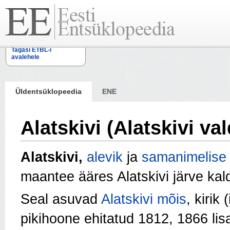
Tagasi ETBL-i
avalehele
Üldentsüklopeedia
ENE
Alatskivi (Alatskivi val
Alatskivi,
alevik
ja
samanimelise 
maantee ääres Alatskivi järve kal
Seal asuvad
Alatskivi mõis
, kirik
pikihoone ehitatud 1812, 1866 lisat