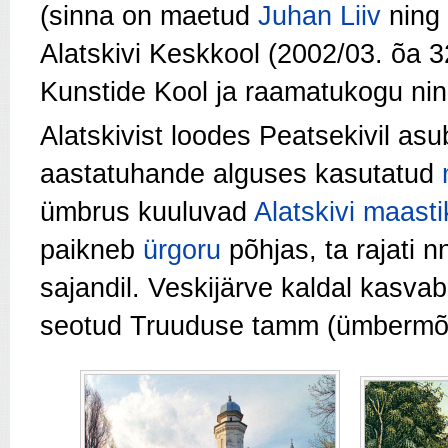
(sinna on maetud
Juhan Liiv
ning 
Alatskivi Keskkool (2002/03. õa 32
Kunstide Kool ja raamatukogu nin
Alatskivist loodes Peatsekivil asu
aastatuhande alguses kasutatud
ümbrus kuuluvad
Alatskivi maasti
paikneb
ürgoru
põhjas, ta rajati 
sajandil. Veskijärve kaldal kasva
seotud Truuduse tamm (ümbermõõ