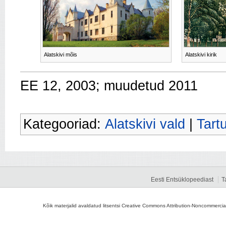
Alatskivi mõis
Alatskivi kirik
EE 12, 2003; muudetud 2011
Kategooriad:
Alatskivi vald
|
Tart
Eesti Entsüklopeediast
T
Kõik materjalid avaldatud litsentsi Creative Commons Attribution-Noncommercial-S