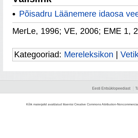
Põisadru Läänemere idaosa vee
MerLe, 1996; VE, 2006; EME 1, 
Kategooriad:
Mereleksikon
|
Veti
Eesti Entsüklopeediast
T
Kõik materjalid avaldatud litsentsi Creative Commons Attribution-Noncommercial-S