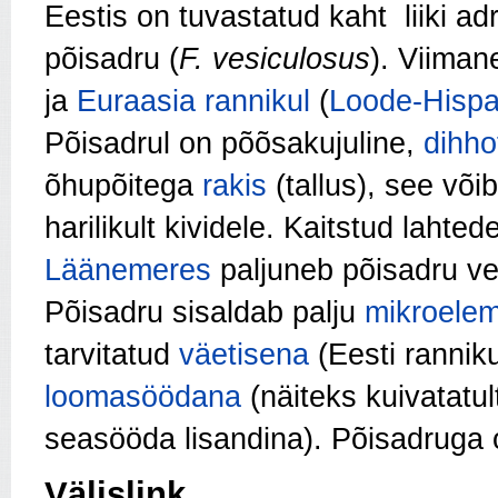
Eestis on tuvastatud kaht liiki ad
põisadru (
F. vesiculosus
). Viiman
ja
Euraasia
rannikul
(
Loode-Hispa
Põisadrul on põõsakujuline,
dihho
õhupõitega
rakis
(tallus), see või
harilikult kividele. Kaitstud lahte
Läänemeres
paljuneb põisadru v
Põisadru sisaldab palju
mikroele
tarvitatud
väetisena
(Eesti rannik
loomasöödana
(näiteks kuivatatu
seasööda lisandina). Põisadruga 
Välislink