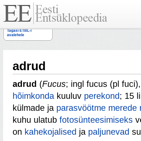
Tagasi ETBL-i
avalehele
adrud
adrud
(
Fucus
; ingl fucus (pl fuci
hõimkonda
kuuluv
perekond
; 15 l
külmade ja
parasvöötme
merede
kuhu ulatub
fotosünteesimiseks
ve
on
kahekojalised
ja
paljunevad
sug