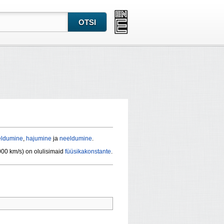
ldumine
,
hajumine
ja
neeldumine
.
00 km/s) on olulisimaid
füüsikakonstante
.