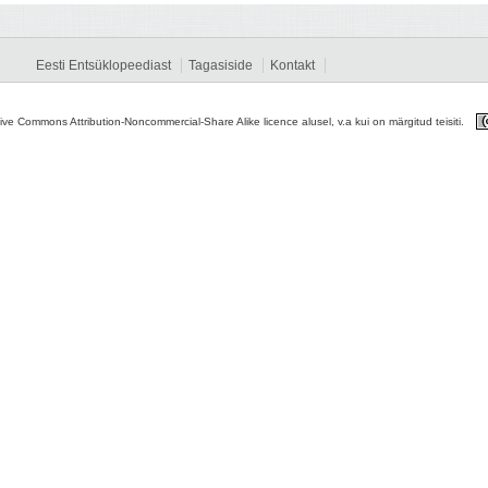
Eesti Entsüklopeediast
Tagasiside
Kontakt
tive Commons Attribution-Noncommercial-Share Alike licence alusel, v.a kui on märgitud teisiti.