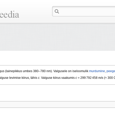
rgus (lainepikkus umbes 380–780 nm). Valgusele on iseloomulik
murdumine
,
peege
alguse levimise kiirus, tähis
c
. Valguse kiirus vaakumis
c
= 299 792 458 m/s (≈ 300 0