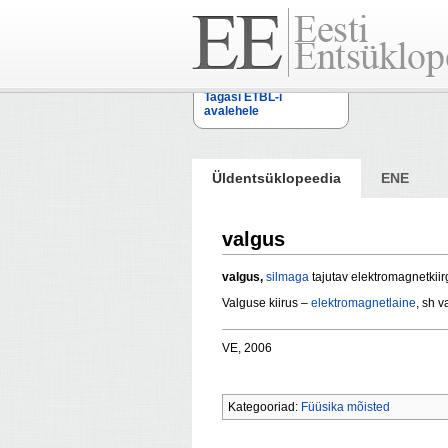
Tagasi ETBL-i
avalehele
Üldentsüklopeedia
ENE
valgus
valgus,
silmaga
tajutav elektromagnetkii
Valguse kiirus –
elektromagnetlaine
, sh v
VE, 2006
Kategooriad:
Füüsika mõisted