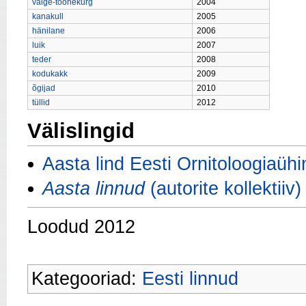
valge-toonekurg
2004
kanakull
2005
hänilane
2006
luik
2007
teder
2008
kodukakk
2009
õgijad
2010
tüllid
2012
Välislingid
Aasta lind Eesti Ornitoloogiaüh
Aasta linnud
(autorite kollekti
Loodud 2012
Kategooriad:
Eesti linnud