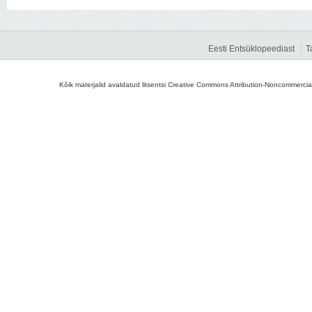
Eesti Entsüklopeediast
T
Kõik materjalid avaldatud litsentsi Creative Commons Attribution-Noncommercial-S