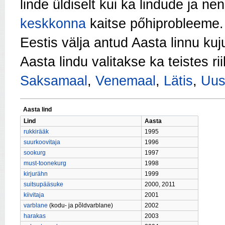
linde üldiselt kui ka lindude ja n
keskkonna
kaitse pőhiprobleeme.
Eestis välja antud Aasta linnu ku
Aasta lindu valitakse ka teistes rii
Saksamaal
,
Venemaal
,
Lätis
,
Uus
Aasta lind
Lind
Aasta
rukkirääk
1995
suurkoovitaja
1996
sookurg
1997
must-toonekurg
1998
kirjurähn
1999
suitsupääsuke
2000, 2011
kiivitaja
2001
varblane
(kodu- ja põldvarblane)
2002
harakas
2003