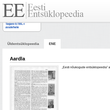
Tagasi ETBL-i
avalehele
Üldentsüklopeedia
ENE
Aardla
„Eesti nõukogude entsüklopeedia” arti