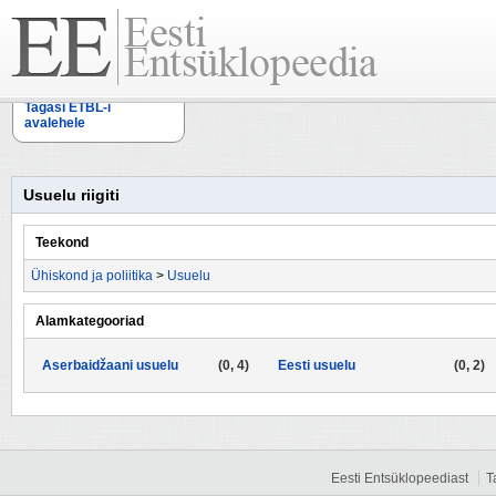
Tagasi ETBL-i
avalehele
Usuelu riigiti
Teekond
Ühiskond ja poliitika
>
Usuelu
Alamkategooriad
Aserbaidžaani usuelu
(0, 4)
Eesti usuelu
(0, 2)
Eesti Entsüklopeediast
T