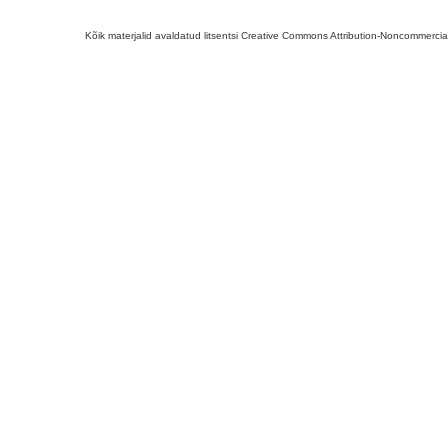
Kõik materjalid avaldatud litsentsi Creative Commons Attribution-Noncommercial-S