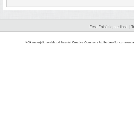
Eesti Entsüklopeediast
T
Kõik materjalid avaldatud litsentsi Creative Commons Attribution-Noncommercial-S