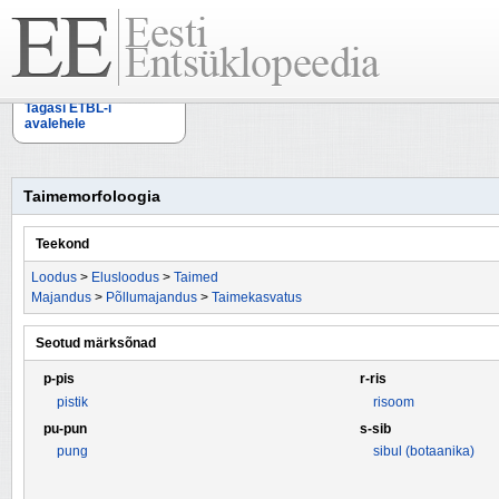
Tagasi ETBL-i
avalehele
Taimemorfoloogia
Teekond
Loodus
>
Elusloodus
>
Taimed
Majandus
>
Põllumajandus
>
Taimekasvatus
Seotud märksõnad
p-pis
r-ris
pistik
risoom
pu-pun
s-sib
pung
sibul (botaanika)