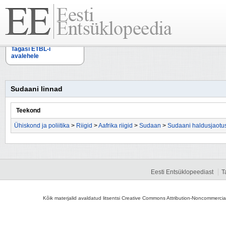
Tagasi ETBL-i
avalehele
Sudaani linnad
Teekond
Ühiskond ja poliitika
>
Riigid
>
Aafrika riigid
>
Sudaan
>
Sudaani haldusjaotu
Eesti Entsüklopeediast
T
Kõik materjalid avaldatud litsentsi Creative Commons Attribution-Noncommercial-S