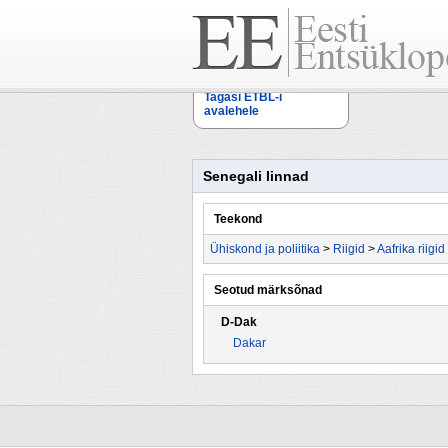
Tagasi ETBL-i
avalehele
Senegali linnad
Teekond
Ühiskond ja poliitika
>
Riigid
>
Aafrika riigid
Seotud märksõnad
D-Dak
Dakar