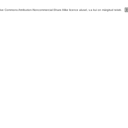
tive Commons Attribution-Noncommercial-Share Alike licence alusel, v.a kui on märgitud teisiti.