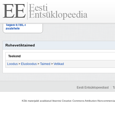
Tagasi ETBL-i
avalehele
Rohevetiktaimed
Teekond
Loodus
>
Elusloodus
>
Taimed
>
Vetikad
Eesti Entsüklopeediast
T
Kõik materjalid avaldatud litsentsi Creative Commons Attribution-Noncommercial-S