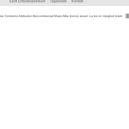
Eesti Entsüklopeediast
Tagasiside
Kontakt
tive Commons Attribution-Noncommercial-Share Alike licence alusel, v.a kui on märgitud teisiti.