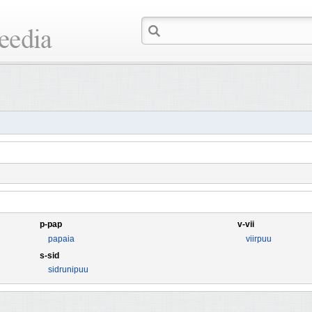
p-pap
v-vii
papaia
viirpuu
s-sid
sidrunipuu