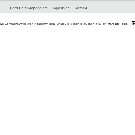
Eesti Entsüklopeediast
Tagasiside
Kontakt
tive Commons Attribution-Noncommercial-Share Alike licence alusel, v.a kui on märgitud teisiti.