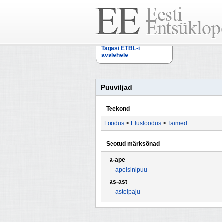
Tagasi ETBL-i
avalehele
Puuviljad
Teekond
Loodus
>
Elusloodus
>
Taimed
Seotud märksõnad
a-ape
apelsinipuu
as-ast
astelpaju