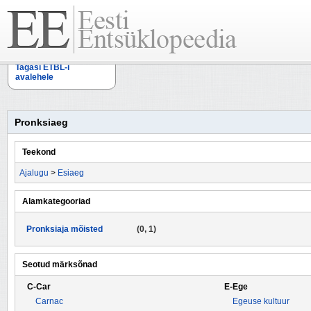
Tagasi ETBL-i
avalehele
Pronksiaeg
Teekond
Ajalugu
>
Esiaeg
Alamkategooriad
Pronksiaja mõisted
(0, 1)
Seotud märksõnad
C-Car
E-Ege
Carnac
Egeuse kultuur