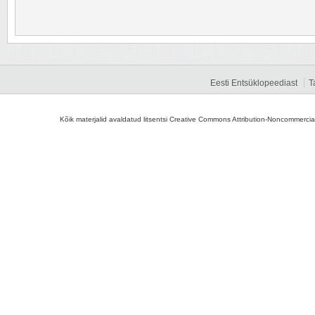
Eesti Entsüklopeediast
T
Kõik materjalid avaldatud litsentsi Creative Commons Attribution-Noncommercial-S