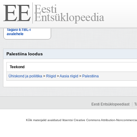
Tagasi ETBL-i
avalehele
Palestiina loodus
Teekond
Ühiskond ja poliitika
>
Riigid
>
Aasia riigid
>
Palestiina
Eesti Entsüklopeediast
T
Kõik materjalid avaldatud litsentsi Creative Commons Attribution-Noncommercial-S