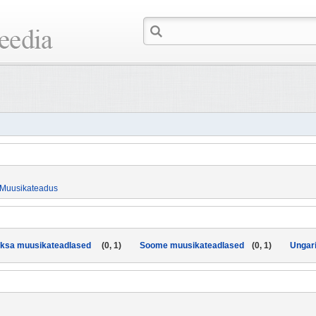
Muusikateadus
ksa muusikateadlased
(0, 1)
Soome muusikateadlased
(0, 1)
Ungar