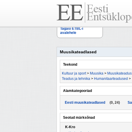
Tagasi ETBL-i
avalehele
Muusikateadlased
Teekond
Kultuur ja sport
>
Muusika
>
Muusikateadus
Teadus ja tehnika
>
Humanitaarteadused
>
Alamkategooriad
Eesti muusikateadlased
(0, 24)
Sa
Seotud märksõnad
K-Kro