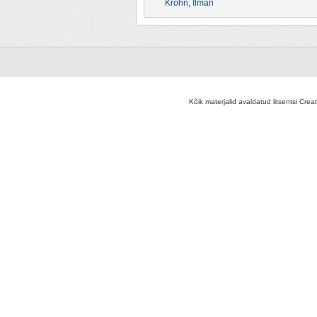
Krohn, Ilmari
Kõik materjalid avaldatud litsentsi Crea