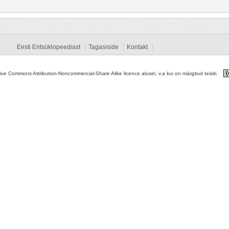
Eesti Entsüklopeediast
Tagasiside
Kontakt
tive Commons Attribution-Noncommercial-Share Alike licence alusel, v.a kui on märgitud teisiti.