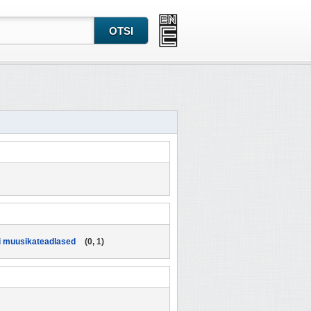
i muusikateadlased
(0, 1)