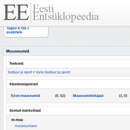
Tagasi ETBL-i
avalehele
Muuseumid
Teekond
Kultuur ja sport
>
Varia (kultuur ja sport)
Alamkategooriad
Eesti muuseumid
(0, 52)
Muuseumitöötajad
(1, 0)
Seotud märksõnad
m-muu
muuseumlaev