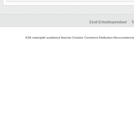
Eesti Entsüklopeediast
T
Kõik materjalid avaldatud litsentsi Creative Commons Attribution-Noncommercial-S