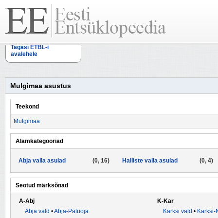
Tagasi ETBL-i
avalehele
Mulgimaa asustus
Teekond
Mulgimaa
Alamkategooriad
Abja valla asulad
(0, 16)
Halliste valla asulad
(0, 4)
Seotud märksõnad
A-Abj
K-Kar
Abja vald
•
Abja-Paluoja
Karksi vald
•
Karksi-