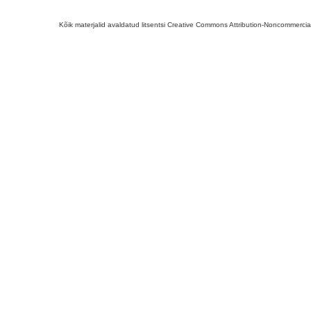
Kõik materjalid avaldatud litsentsi Creative Commons Attribution-Noncommercial-S