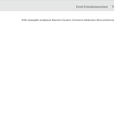
Eesti Entsüklopeediast
T
Kõik materjalid avaldatud litsentsi Creative Commons Attribution-Noncommercial-S