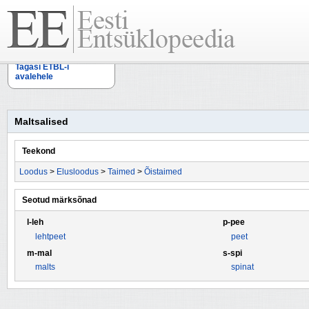
Tagasi ETBL-i
avalehele
Maltsalised
Teekond
Loodus
>
Elusloodus
>
Taimed
>
Õistaimed
Seotud märksõnad
l-leh
p-pee
lehtpeet
peet
m-mal
s-spi
malts
spinat