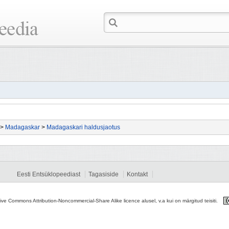
>
Madagaskar
>
Madagaskari haldusjaotus
Eesti Entsüklopeediast
Tagasiside
Kontakt
tive Commons Attribution-Noncommercial-Share Alike licence alusel, v.a kui on märgitud teisiti.