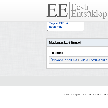
Tagasi ETBL-i
avalehele
Madagaskari linnad
Teekond
Ühiskond ja poliitika
>
Riigid
>
Aafrika riigid
Kõik materjalid avaldatud litsentsi Crea