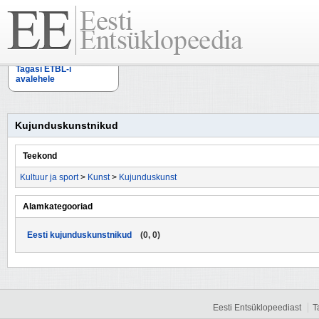
Tagasi ETBL-i
avalehele
Kujunduskunstnikud
Teekond
Kultuur ja sport
>
Kunst
>
Kujunduskunst
Alamkategooriad
Eesti kujunduskunstnikud
(0, 0)
Eesti Entsüklopeediast
T