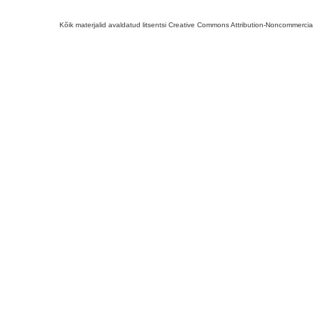
Kõik materjalid avaldatud litsentsi Creative Commons Attribution-Noncommercial-S