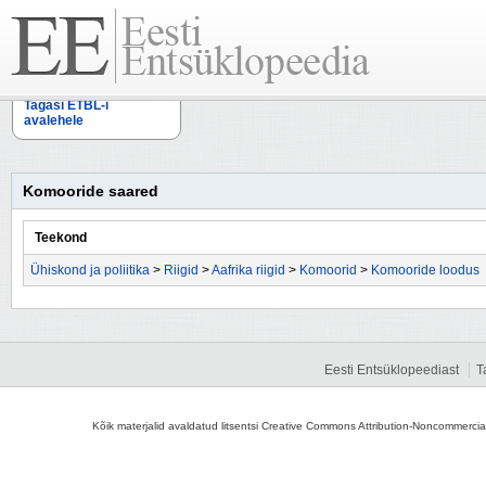
Tagasi ETBL-i
avalehele
Komooride saared
Teekond
Ühiskond ja poliitika
>
Riigid
>
Aafrika riigid
>
Komoorid
>
Komooride loodus
Eesti Entsüklopeediast
T
Kõik materjalid avaldatud litsentsi Creative Commons Attribution-Noncommercial-S