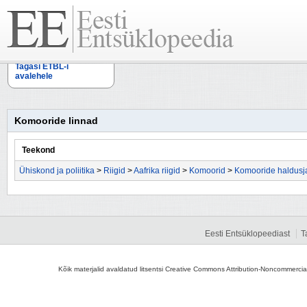
Tagasi ETBL-i
avalehele
Komooride linnad
Teekond
Ühiskond ja poliitika
>
Riigid
>
Aafrika riigid
>
Komoorid
>
Komooride haldusj
Eesti Entsüklopeediast
T
Kõik materjalid avaldatud litsentsi Creative Commons Attribution-Noncommercial-S