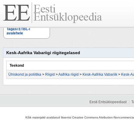
Tagasi ETBL-i
avalehele
Kesk-Aafrika Vabariigi riigitegelased
Teekond
Ühiskond ja poliitika
>
Riigid
>
Aafrika riigid
>
Kesk-Aafrika Vabariik
>
Kesk-Aa
Eesti Entsüklopeediast
T
Kõik materjalid avaldatud litsentsi Creative Commons Attribution-Noncommercial-S