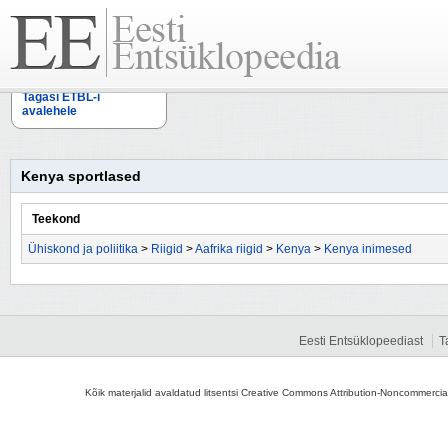
Tagasi ETBL-i
avalehele
Kenya sportlased
Teekond
Ühiskond ja poliitika
>
Riigid
>
Aafrika riigid
>
Kenya
>
Kenya inimesed
Eesti Entsüklopeediast
T
Kõik materjalid avaldatud litsentsi Creative Commons Attribution-Noncommercial-S