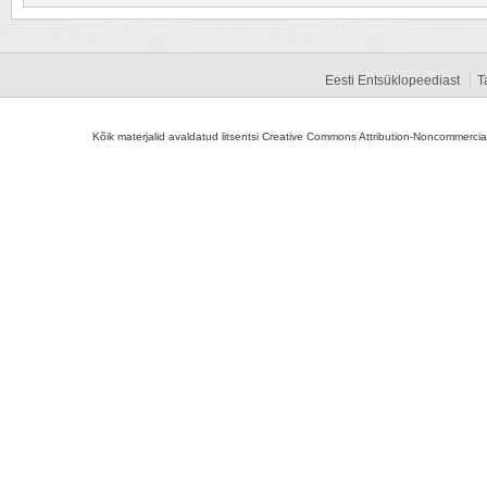
Eesti Entsüklopeediast
T
Kõik materjalid avaldatud litsentsi Creative Commons Attribution-Noncommercial-S