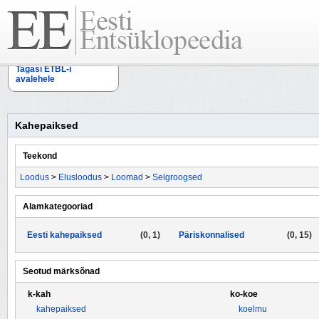
Tagasi ETBL-i
avalehele
Kahepaiksed
Teekond
Loodus
>
Elusloodus
>
Loomad
>
Selgroogsed
Alamkategooriad
Eesti kahepaiksed
(0, 1)
Päriskonnalised
(0, 15)
Seotud märksõnad
k-kah
ko-koe
kahepaiksed
koelmu