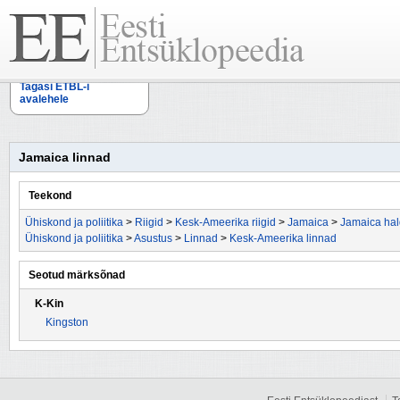
Tagasi ETBL-i
avalehele
Jamaica linnad
Teekond
Ühiskond ja poliitika
>
Riigid
>
Kesk-Ameerika riigid
>
Jamaica
>
Jamaica hal
Ühiskond ja poliitika
>
Asustus
>
Linnad
>
Kesk-Ameerika linnad
Seotud märksõnad
K-Kin
Kingston