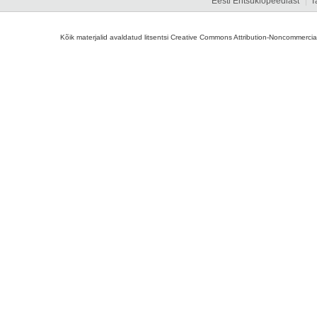
Eesti Entsüklopeediast
T
Kõik materjalid avaldatud litsentsi Creative Commons Attribution-Noncommercial-S