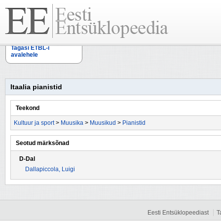
Tagasi ETBL-i
avalehele
Itaalia pianistid
Teekond
Kultuur ja sport
>
Muusika
>
Muusikud
>
Pianistid
Seotud märksõnad
D-Dal
Dallapiccola, Luigi
Eesti Entsüklopeediast
T