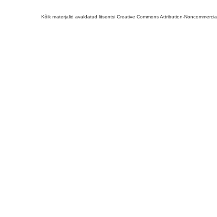
Kõik materjalid avaldatud litsentsi Creative Commons Attribution-Noncommercial-S