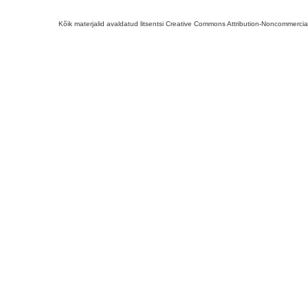
Kõik materjalid avaldatud litsentsi Creative Commons Attribution-Noncommercial-S