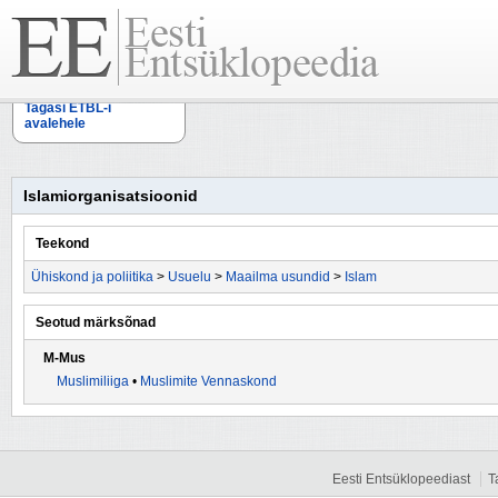
Tagasi ETBL-i
avalehele
Islamiorganisatsioonid
Teekond
Ühiskond ja poliitika
>
Usuelu
>
Maailma usundid
>
Islam
Seotud märksõnad
M-Mus
Muslimiliiga
•
Muslimite Vennaskond
Eesti Entsüklopeediast
T