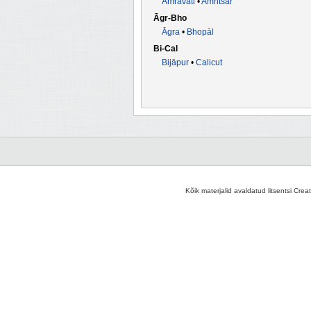
Amrāvati
•
Amritsar
Āgr-Bho
Āgra
•
Bhopāl
Bi-Cal
Bijāpur
•
Calicut
Kõik materjalid avaldatud litsentsi Crea