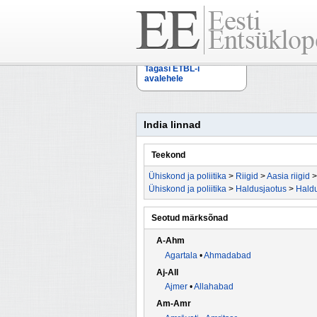
Tagasi ETBL-i
avalehele
India linnad
Teekond
Ühiskond ja poliitika
>
Riigid
>
Aasia riigid
Ühiskond ja poliitika
>
Haldusjaotus
>
Haldu
Seotud märksõnad
A-Ahm
Agartala
•
Ahmadabad
Aj-All
Ajmer
•
Allahabad
Am-Amr