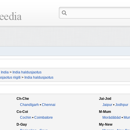
>
India
>
India haldusjaotus
sjaotus riigiti
>
India haldusjaotus
Ch-Che
Jai-Jod
Chandīgarh
•
Chennai
Jaipur
•
Jodhpur
Co-Coi
M-Mum
Cochin
•
Coimbatore
Morādābād
•
Mum
D-Gay
My-New