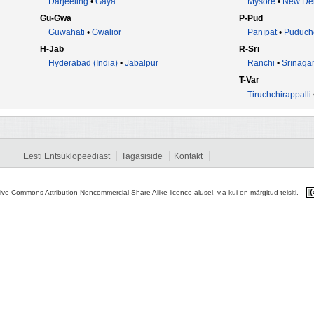
Darjeeling
•
Gaya
Mysore
•
New Del
Gu-Gwa
P-Pud
Guwāhāti
•
Gwalior
Pānīpat
•
Puduche
H-Jab
R-Srī
Hyderabad (India)
•
Jabalpur
Rānchi
•
Srīnaga
T-Var
Tiruchchirappalli
Eesti Entsüklopeediast
Tagasiside
Kontakt
tive Commons Attribution-Noncommercial-Share Alike licence alusel, v.a kui on märgitud teisiti.