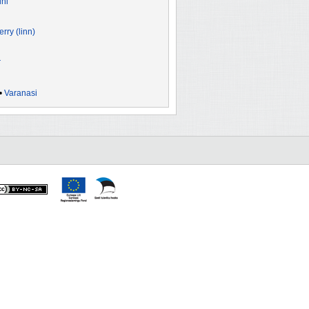
hi
rry (linn)
r
•
Varanasi