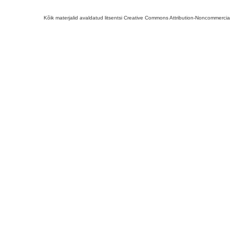
Kõik materjalid avaldatud litsentsi Creative Commons Attribution-Noncommercial-S