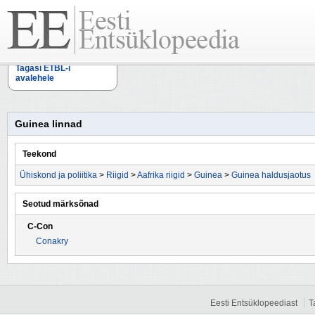
Tagasi ETBL-i
avalehele
Guinea linnad
Teekond
Ühiskond ja poliitika
>
Riigid
>
Aafrika riigid
>
Guinea
>
Guinea haldusjaotus
Seotud märksõnad
C-Con
Conakry
Eesti Entsüklopeediast
T