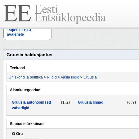
Tagasi ETBL-i
avalehele
Gruusia haldusjaotus
Teekond
Ühiskond ja poliitika
>
Riigid
>
Aasia riigid
>
Gruusia
Alamkategooriad
Gruusia autonoomsed
(1, 2)
Gruusia linnad
(0, 9)
vabariigid
Seotud märksõnad
G-Gru