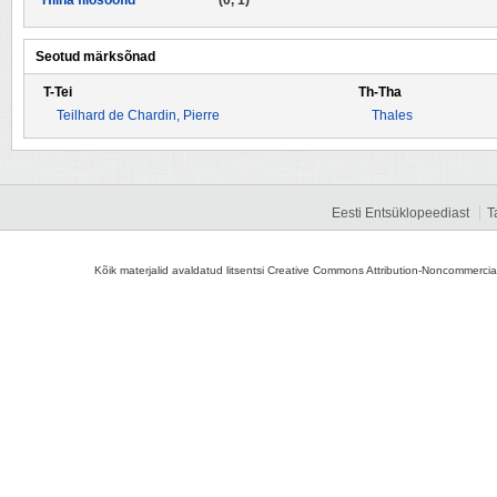
Hiina filosoofid
(0, 1)
Seotud märksõnad
T-Tei
Th-Tha
Teilhard de Chardin, Pierre
Thales
Eesti Entsüklopeediast
T
Kõik materjalid avaldatud litsentsi Creative Commons Attribution-Noncommercial-S