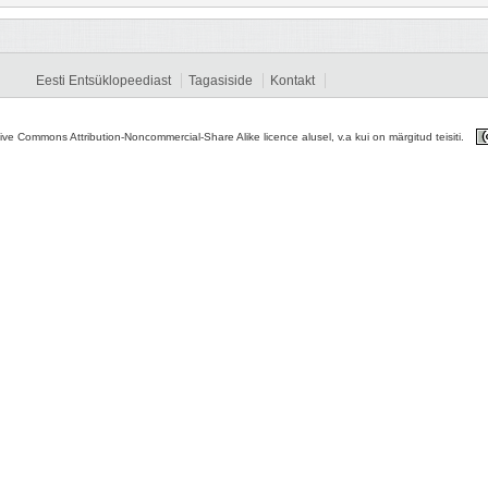
Eesti Entsüklopeediast
Tagasiside
Kontakt
tive Commons Attribution-Noncommercial-Share Alike licence alusel, v.a kui on märgitud teisiti.