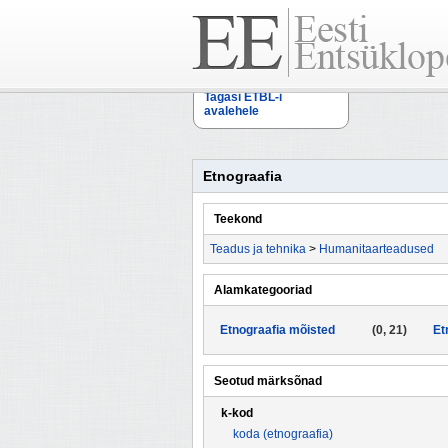
Tagasi ETBL-i
avalehele
Etnograafia
Teekond
Teadus ja tehnika
>
Humanitaarteadused
Alamkategooriad
Etnograafia mõisted
(0, 21)
Et
Seotud märksõnad
k-kod
koda (etnograafia)