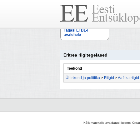
Tagasi ETBL-i
avalehele
Eritrea riigitegelased
Teekond
Ühiskond ja poliitika
>
Riigid
>
Aafrika riigid
Kõik materjalid avaldatud litsentsi Crea