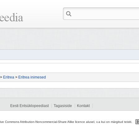
>
Eritrea
>
Eritrea inimesed
Eesti Entsüklopeediast
Tagasiside
Kontakt
tive Commons Attribution-Noncommercial-Share Alike licence alusel, v.a kui on märgitud teisiti.