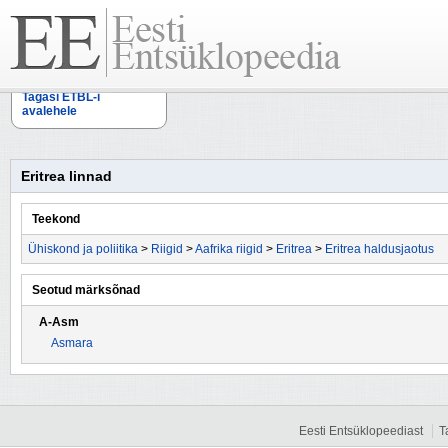
Tagasi ETBL-i
avalehele
Eritrea linnad
Teekond
Ühiskond ja poliitika
>
Riigid
>
Aafrika riigid
>
Eritrea
>
Eritrea haldusjaotus
Seotud märksõnad
A-Asm
Asmara
Eesti Entsüklopeediast
T