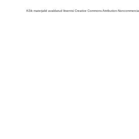
Kõik materjalid avaldatud litsentsi Creative Commons Attribution-Noncommercial-S