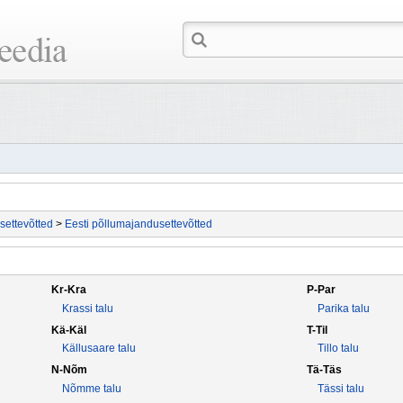
settevõtted
>
Eesti põllumajandusettevõtted
Kr-Kra
P-Par
Krassi talu
Parika talu
Kä-Käl
T-Til
Källusaare talu
Tillo talu
N-Nõm
Tä-Täs
Nõmme talu
Tässi talu