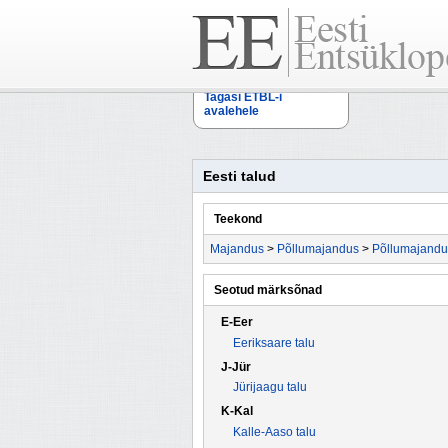
Tagasi ETBL-i
avalehele
Eesti talud
Teekond
Majandus
>
Põllumajandus
>
Põllumajandu
Seotud märksõnad
E-Eer
Eeriksaare talu
J-Jür
Jürijaagu talu
K-Kal
Kalle-Aaso talu