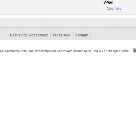
V-Vad
Vadi talu
Eesti Entsüklopeediast
Tagasiside
Kontakt
tive Commons Attribution-Noncommercial-Share Alike licence alusel, v.a kui on märgitud teisiti.