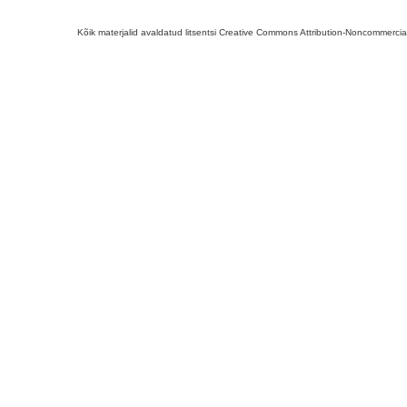
Kõik materjalid avaldatud litsentsi Creative Commons Attribution-Noncommercial-S