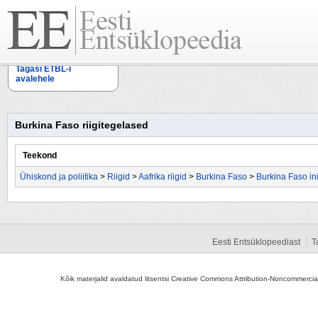
Tagasi ETBL-i
avalehele
Burkina Faso riigitegelased
Teekond
Ühiskond ja poliitika
>
Riigid
>
Aafrika riigid
>
Burkina Faso
>
Burkina Faso i
Eesti Entsüklopeediast
T
Kõik materjalid avaldatud litsentsi Creative Commons Attribution-Noncommercial-S