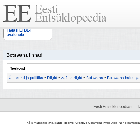
Tagasi ETBL-i
avalehele
Botswana linnad
Teekond
Ühiskond ja poliitika
>
Riigid
>
Aafrika riigid
>
Botswana
>
Botswana haldusja
Eesti Entsüklopeediast
T
Kõik materjalid avaldatud litsentsi Creative Commons Attribution-Noncommercial-S