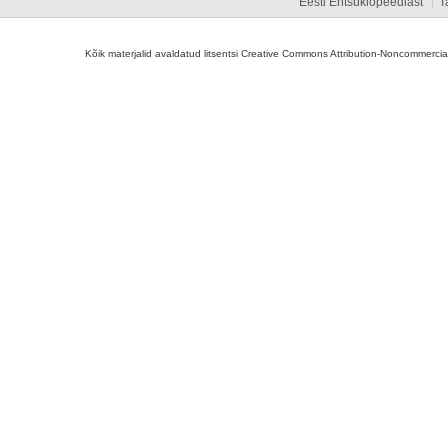
Eesti Entsüklopeediast
T
Kõik materjalid avaldatud litsentsi Creative Commons Attribution-Noncommercial-S