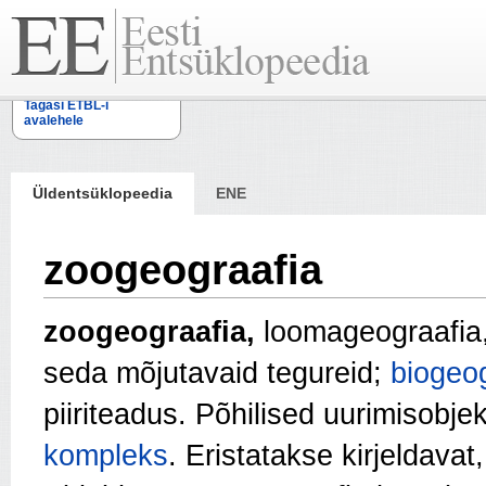
Tagasi ETBL-i
avalehele
Üldentsüklopeedia
ENE
zoogeograafia
zoogeograafia,
loomageograafia, 
seda mõjutavaid tegureid;
biogeo
piiriteadus. Põhilised uurimisobje
kompleks
. Eristatakse kirjeldavat