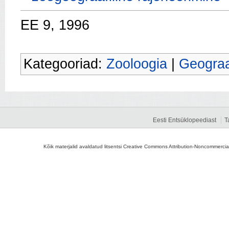
EE 9, 1996
Kategooriad:
Zooloogia
|
Geograa
Eesti Entsüklopeediast
T
Kõik materjalid avaldatud litsentsi Creative Commons Attribution-Noncommercial-S