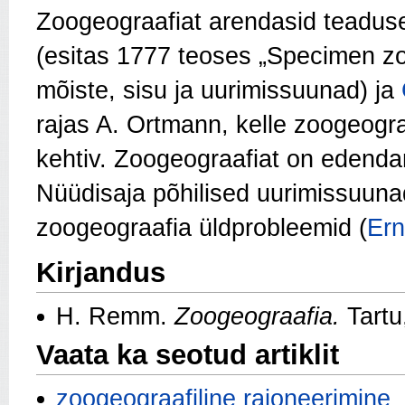
Zoogeograafiat arendasid teaduse
(esitas 1777 teoses „Specimen z
mõiste, sisu ja uurimissuunad) ja
rajas A. Ortmann, kelle zoogeogra
kehtiv. Zoogeograafiat on edend
Nüüdisaja põhilised uurimissuun
zoogeograafia üldprobleemid (
Ern
Kirjandus
H. Remm.
Zoogeograafia.
Tartu
Vaata ka seotud artiklit
zoogeograafiline rajoneerimine