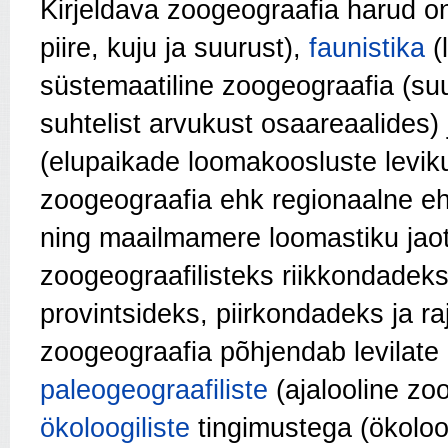
Kirjeldava zoogeograafia harud 
piire, kuju ja suurust),
faunistika
(l
süstemaatiline zoogeograafia (s
suhtelist arvukust osaareaalides) 
(elupaikade loomakoosluste levik
zoogeograafia ehk regionaalne e
ning maailmamere loomastiku jao
zoogeograafilisteks riikkondadeks
provintsideks, piirkondadeks ja r
zoogeograafia põhjendab levilate 
paleogeograafiliste
(ajalooline zo
ökoloogiliste
tingimustega (ökoloo