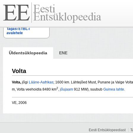
Tagasi ETBL-i
avalehele
Üldentsüklopeedia
ENE
Volta
Volta,
jõgi
Lääne-Aafrikas
; 1600 km. Lähtejõed Must, Punane ja Valge Volt
2
m, Volta veehoidla 8480 km
,
jõujaam
912 MW), suubub
Guinea lahte
.
VE, 2006
Eesti Entsüklopeediast
T