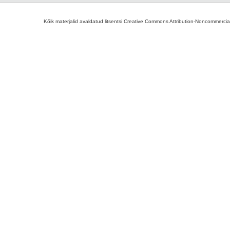
Kõik materjalid avaldatud litsentsi Creative Commons Attribution-Noncommercial-S